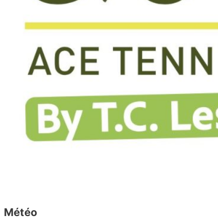
Avenue Salomé 2
1150 Woluwé Saint-Pierre
GSM: 0473241006
Météo