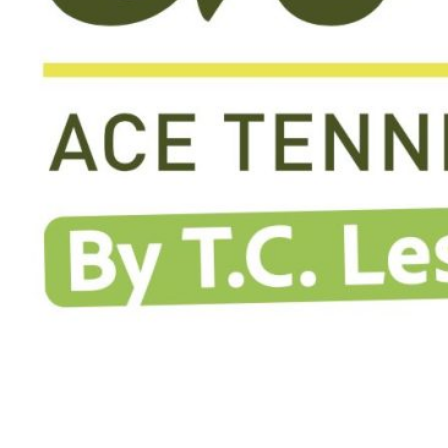
Avenue Salomé 2
1150 Woluwé Saint-Pierre
GSM: 0473241006