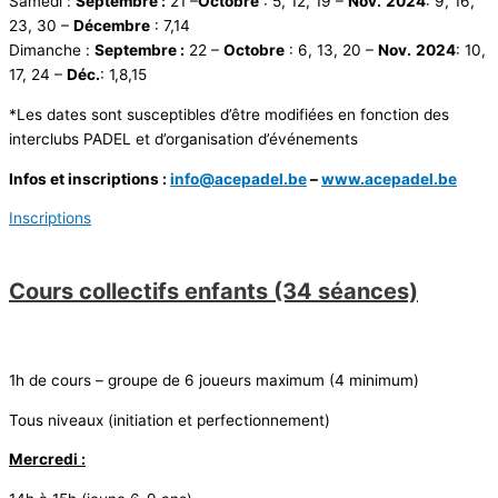
Samedi :
Septembre :
21 –
Octobre
: 5, 12, 19 –
Nov.
2024
: 9, 16,
23, 30 –
Décembre
: 7,14
Dimanche :
Septembre :
22 –
Octobre
: 6, 13, 20 –
Nov.
2024
: 10,
17, 24 –
Déc.
: 1,8,15
*Les dates sont susceptibles d’être modifiées en fonction des
interclubs PADEL et d’organisation d’événements
Infos et inscriptions :
info@acepadel.be
–
www.acepadel.be
Inscriptions
Cours collectifs enfants (34 séances)
1h de cours – groupe de 6 joueurs maximum (4 minimum)
Tous niveaux (initiation et perfectionnement)
Mercredi :